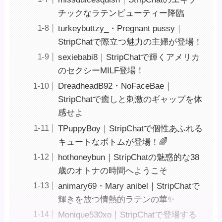
チックなラテンビューティー降臨
turkeybuttzy_・Pregnant pussy｜
StripChatで際立つ魅力の主婦が登場！
sexiebabi8｜StripChatで輝くアメリカ
のセクシーMILF登場！
DreadheadB92・NoFaceBae｜
StripChatで癒しと刺激のギャップを体
感せよ
TPuppyBoy｜StripChatで個性あふれる
キュートなボトムが登場！🌈
hothoneybun｜StripChatの魅惑的な38
歳のオトナの時間へようこそ ️
animary69・Mary anibel｜StripChatで
輝きを放つ情熱的ラテンの華✨
Monique530xo｜StripChatで登場する