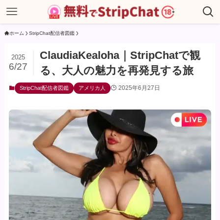
ホーム
StripChat配信者図鑑
ClaudiaKealoha｜StripChatで観
2025
6/27
る、大人の魅力を再発見する旅
2025年6月27日
StripChat配信者図鑑
アメリカ人