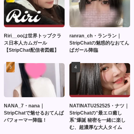
Riri__ooは世界トップクラ
ranran_ch・ランラン｜
ス日本人カムガール
StripChatの魅惑的なおてん
【StripChat配信者図鑑】
ばガール降臨
NANA_7・nana｜
NATINATU252525・ナツ｜
StripChatで魅せるおてんば
StripChatの“最エロ癒し
パフォーマー降臨！
系”爆誕 秘密を一緒に楽し
む、超濃厚な大人タイム