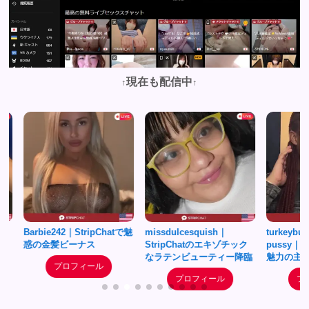
現在も配信中
↑
↑
Barbie242｜StripChatで魅
missdulcesquish｜
turkeybuttzy_
惑の金髪ビーナス
StripChatのエキゾチック
pussy｜Stri
なラテンビューティー降臨
魅力の主婦が
プロフィール
プロフィール
プロフ