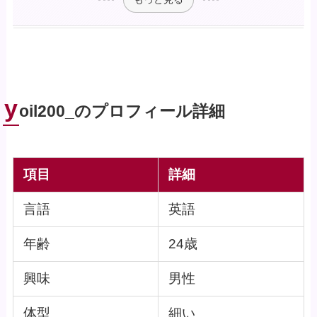
y
oil200_のプロフィール詳細
項目
詳細
言語
英語
年齢
24歳
興味
男性
体型
細い