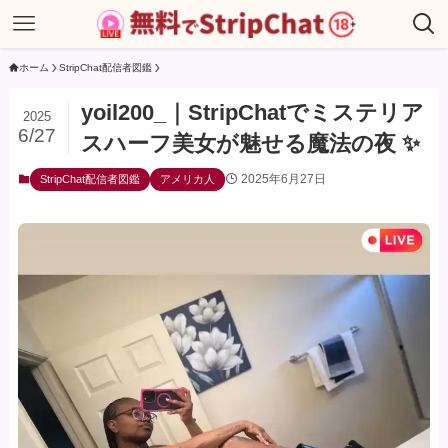
ホーム
StripChat配信者図鑑
yoil200_｜StripChatでミステリア
2025
6/27
スハーフ美女が魅せる魔法の夜 ✨
2025年6月27日
StripChat配信者図鑑
アメリカ人