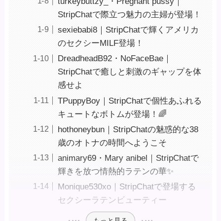
turkeybuttzy_・Pregnant pussy｜
StripChatで際立つ魅力の主婦が登場！
sexiebabi8｜StripChatで輝くアメリカ
のセクシーMILF登場！
DreadheadB92・NoFaceBae｜
StripChatで癒しと刺激のギャップを体
感せよ
TPuppyBoy｜StripChatで個性あふれる
キュートなボトムが登場！🌈
hothoneybun｜StripChatの魅惑的な38
歳のオトナの時間へようこそ ️
animary69・Mary anibel｜StripChatで
輝きを放つ情熱的ラテンの華✨
Monique530xo｜StripChatで登場する
セクシーラテンビューティー
もっと見る