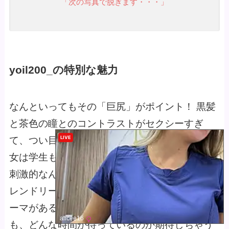
「次の写真で脱ぎます・・・」
yoil200_の特別な魅力
なんといってもその「巨尻」がポイント！ 黒髪
と茶色の瞳とのコントラストがセクシーすぎ
LIVE
て、つい目を奪われちゃうんだよ。そして、彼
女は学生もやってて、その知的な雰囲気がまた
刺激的なんだ。視聴者とのやり取りはどこかフ
レンドリーでありながらも、しっかりとしたテ
ーマがある。プレゼントメニューを見るだけで
alicee16
も、どんな時間が待っているのか期待しちゃう